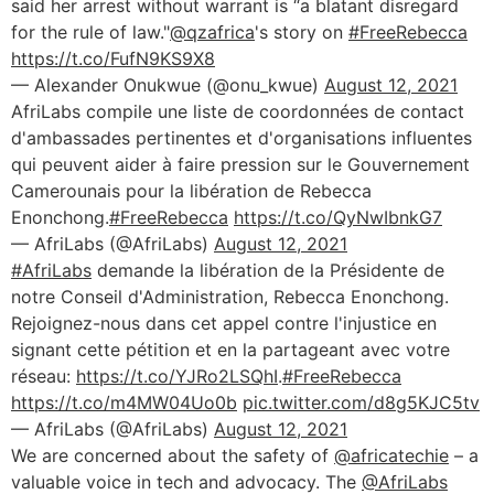
said her arrest without warrant is “a blatant disregard
for the rule of law."
@qzafrica
's story on
#FreeRebecca
https://t.co/FufN9KS9X8
— Alexander Onukwue (@onu_kwue)
August 12, 2021
AfriLabs compile une liste de coordonnées de contact
d'ambassades pertinentes et d'organisations influentes
qui peuvent aider à faire pression sur le Gouvernement
Camerounais pour la libération de Rebecca
Enonchong.
#FreeRebecca
https://t.co/QyNwIbnkG7
— AfriLabs (@AfriLabs)
August 12, 2021
#AfriLabs
demande la libération de la Présidente de
notre Conseil d'Administration, Rebecca Enonchong.
Rejoignez-nous dans cet appel contre l'injustice en
signant cette pétition et en la partageant avec votre
réseau:
https://t.co/YJRo2LSQhI
.
#FreeRebecca
https://t.co/m4MW04Uo0b
pic.twitter.com/d8g5KJC5tv
— AfriLabs (@AfriLabs)
August 12, 2021
We are concerned about the safety of
@africatechie
– a
valuable voice in tech and advocacy. The
@AfriLabs