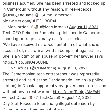
business acumen. She has been arrested and locked up
in Cameroun without any reason.
#FreeRebecca
@UNIC_Yaounde
@USEmbCameroon
pic.twitter.com/uHTEH3ORXf
— MacJordan
(@MacJordaN)
August 11, 2021
Tech CEO Rebecca Enonchong detained in Cameroon,
sparking outrage as many call for her release
"We have received no documentation of what she is
accused of, nor formal written complaint against her.
She is a victim of an abuse of power," her lawyer says
https://t.co/6njUe6UJNE
— CNN Africa (@CNNAfrica)
August 13, 2021
The Cameroonian tech entrepreneur was reportedly
arrested and held at the Gendarmerie Legion (a police
station) in Douala, apparently by government order and
without any arrest warrant.
https://t.co/9u4pyAMEsH
— TechCabal
(@TechCabal)
August 12, 2021
Day 3 of Rebecca Enonchong illegal detention by
Cameroonian Government officials.