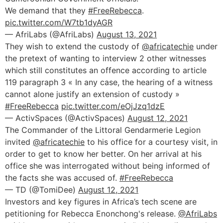
We demand that they
#FreeRebecca
.
pic.twitter.com/W7tb1dyAGR
— AfriLabs (@AfriLabs)
August 13, 2021
They wish to extend the custody of
@africatechie
under
the pretext of wanting to interview 2 other witnesses
which still constitutes an offence according to article
119 paragraph 3 « In any case, the hearing of a witness
cannot alone justify an extension of custody »
#FreeRebecca
pic.twitter.com/eOjJzq1dzE
— ActivSpaces (@ActivSpaces)
August 12, 2021
The Commander of the Littoral Gendarmerie Legion
invited
@africatechie
to his office for a courtesy visit, in
order to get to know her better. On her arrival at his
office she was interrogated without being informed of
the facts she was accused of.
#FreeRebecca
— TD (@TomiDee)
August 12, 2021
Investors and key figures in Africa’s tech scene are
petitioning for Rebecca Enonchong's release.
@AfriLabs