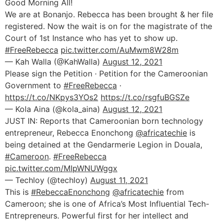
Good Morning All!
We are at Bonanjo. Rebecca has been brought & her file
registered. Now the wait is on for the magistrate of the
Court of 1st Instance who has yet to show up.
#FreeRebecca
pic.twitter.com/AuMwm8W28m
— Kah Walla (@KahWalla)
August 12, 2021
Please sign the Petition · Petition for the Cameroonian
Government to
#FreeRebecca
·
https://t.co/NKpys3YOs2
https://t.co/rsgfuBGSZe
— Kola Aina (@kola_aina)
August 12, 2021
JUST IN: Reports that Cameroonian born technology
entrepreneur, Rebecca Enonchong
@africatechie
is
being detained at the Gendarmerie Legion in Douala,
#Cameroon
.
#FreeRebecca
pic.twitter.com/MIpWNUWggx
— Techloy (@techloy)
August 11, 2021
This is
#RebeccaEnonchong
@africatechie
from
Cameroon; she is one of Africa’s Most Influential Tech-
Entrepreneurs. Powerful first for her intellect and