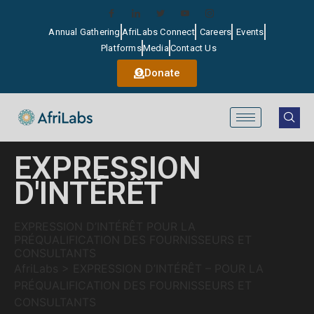
Annual Gathering
AfriLabs Connect
Careers
Events
Platforms
Media
Contact Us
Donate
EXPRESSION
D'INTÉRÊT
EXPRESSION D’INTÉRÊT POUR LA
PRÉQUALIFICATION DES FOURNISSEURS ET
CONSULTANTS
AfriLabs
>
EXPRESSION D’INTÉRÊT – POUR LA
PRÉQUALIFICATION DES FOURNISSEURS ET
CONSULTANTS