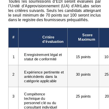
Toutes les soumissions d’EDI seront évaluées par 
l’Unité d’Approvisionnement (UA) d’AfriLabs selon 
les critères suivants. Seuls les candidats atteignant 
le seuil minimum de 70 points sur 100 seront inclus 
dans le registre des fournisseurs préqualifiés.
Score 
#
Critère 
Maximum
d’évaluation
Enregistrement légal et 
1
15 points
10
statut de conformité
Expérience pertinente et 
2
30 points
25
antécédents dans la 
catégorie applicable
Compétence 
3
25 points
20
technique du 
personnel clé ou du 
consultant individuel